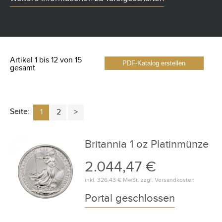
Artikel 1 bis 12 von 15
PDF-Katalog erstellen
gesamt
Seite:
1
2
Britannia 1 oz Platinmünze
2.044,47 €
inkl.
326,43 €
MwSt. zzgl.
Versandkosten
Portal geschlossen