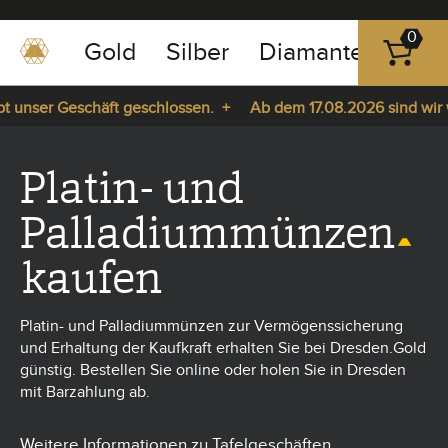
0
Gold
Silber
Diamanten
Pla
0351
-
 unser Geschäft geschlossen. +
Ab dem 17.08.2026 sind wir wie
43
pause
83
da. +
play
89
Platin- und
23
Palladiummünzen
kaufen
Platin- und Palladiummünzen zur Vermögenssicherung
und Erhaltung der Kaufkraft erhalten Sie bei Dresden.Gold
günstig. Bestellen Sie online oder holen Sie in Dresden
mit Barzahlung ab.
Weitere Informationen zu Tafelgeschäften