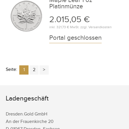
Maple Leaf 1 oz
Platinmünze
2.015,05 €
inkl.
321,73 €
MwSt. zzgl.
Versandkosten
Portal geschlossen
Seite:
1
2
Ladengeschäft
Dresden.Gold GmbH
An der Frauenkirche 20