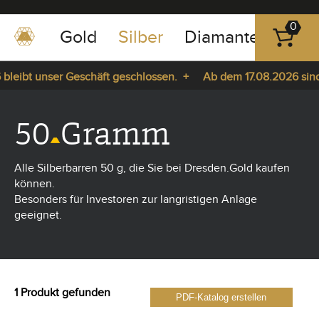
0
Gold
Silber
Diamanten
Pla
0351
-
bleibt unser Geschäft geschlossen. +
Ab dem 17.08.2026 sind 
43
pause
83
r Sie da. +
play
89
50
Gramm
23
Alle Silberbarren 50 g, die Sie bei Dresden.Gold kaufen
können.
Besonders für Investoren zur langristigen Anlage
geeignet.
1 Produkt gefunden
PDF-Katalog erstellen