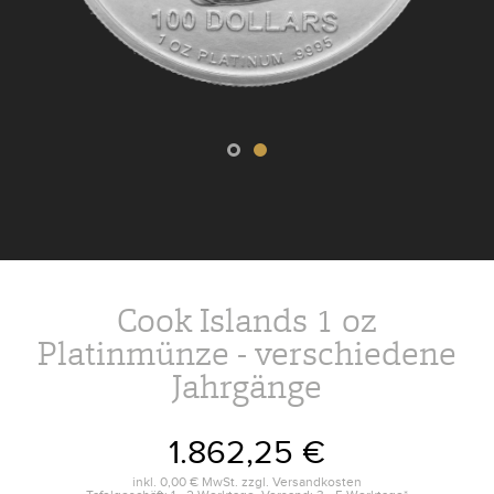
Cook Islands 1 oz
Platinmünze - verschiedene
Jahrgänge
1.862,25 €
inkl.
0,00 €
MwSt. zzgl.
Versandkosten