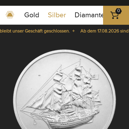
0
Gold
Silber
Diamanten
Pla
0351
-
eibt unser Geschäft geschlossen. +
Ab dem 17.08.2026 sind wi
43
pause
83
 Sie da. +
play
89
23