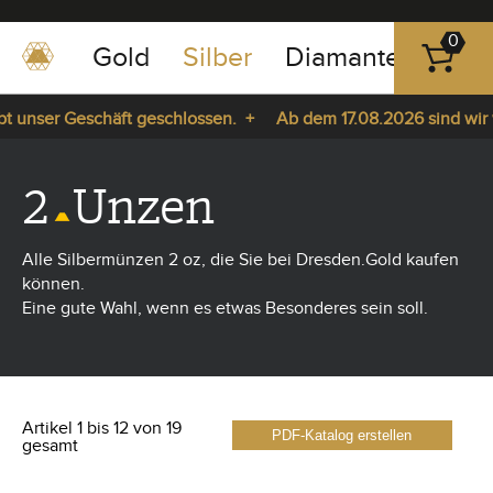
0
Gold
Silber
Diamanten
Pla
0351
-
unser Geschäft geschlossen. +
Ab dem 17.08.2026 sind wir wie
43
pause
83
da. +
play
89
2
Unzen
23
Alle Silbermünzen 2 oz, die Sie bei Dresden.Gold kaufen
können.
Eine gute Wahl, wenn es etwas Besonderes sein soll.
Artikel 1 bis 12 von 19
PDF-Katalog erstellen
gesamt