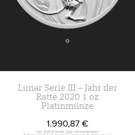
Lunar Serie III – Jahr der
Ratte 2020 1 oz
Platinmünze
1.990,87 €
inkl.
0,00 €
MwSt. zzgl.
Versandkosten