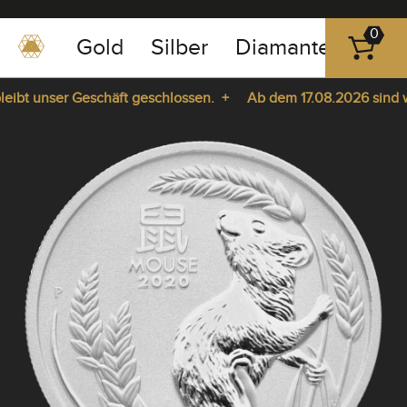
0
Gold
Silber
Diamanten
Pla
0351
-
bt unser Geschäft geschlossen. +
Ab dem 17.08.2026 sind wir 
43
pause
83
ie da. +
play
89
23