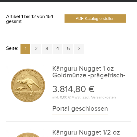
Artikel 1 bis 12 von 164
PDF-Katalog erstellen
gesamt
Seite:
1
2
3
4
5
Känguru Nugget 1 oz
Goldmünze -prägefrisch-
3.814,80 €
inkl.
0,00 €
MwSt. zzgl.
Versandkosten
Portal geschlossen
Känguru Nugget 1/2 oz