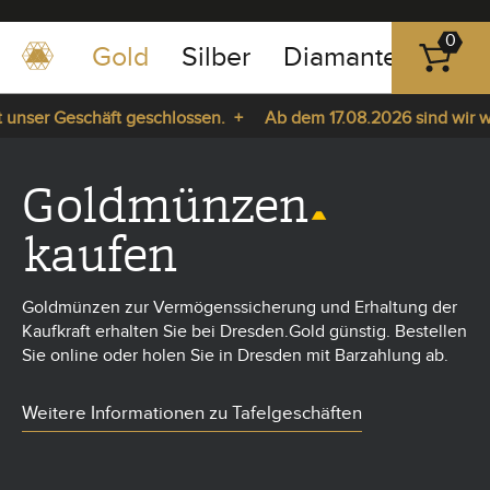
0
Gold
Silber
Diamanten
Pla
0351
-
nser Geschäft geschlossen. +
Ab dem 17.08.2026 sind wir wied
43
pause
83
a. +
play
89
Goldmünzen
23
kaufen
Goldmünzen zur Vermögenssicherung und Erhaltung der
Kaufkraft erhalten Sie bei Dresden.Gold günstig. Bestellen
Sie online oder holen Sie in Dresden mit Barzahlung ab.
Weitere Informationen zu Tafelgeschäften