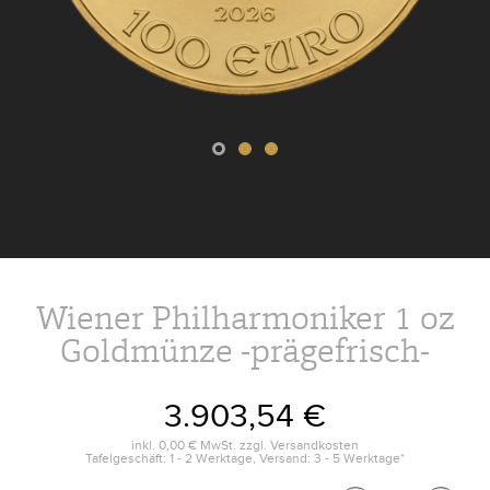
Wiener Philharmoniker 1 oz
Goldmünze -prägefrisch-
3.903,54 €
inkl.
0,00 €
MwSt. zzgl.
Versandkosten
Tafelgeschäft: 1 - 2 Werktage, Versand: 3 - 5 Werktage*