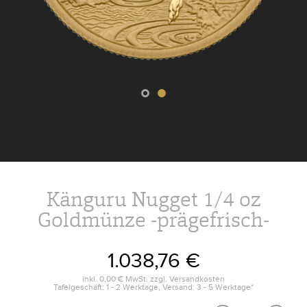
Känguru Nugget 1/4 oz
Goldmünze -prägefrisch-
1.038,76 €
inkl.
0,00 €
MwSt. zzgl.
Versandkosten
Tafelgeschäft: 1 - 2 Werktage, Versand: 3 - 5 Werktage*