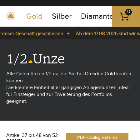
0
Gold
Silber
Diamanten
Pla
0351
-
nser Geschäft geschlossen. +
Ab dem 17.08.2026 sind wir wied
43
pause
83
. +
play
89
1/2
Unze
23
Alle Goldmünzen 1/2 oz, die Sie bei Dresden.Gold kaufen
können.
Die kleinere Einheit aller gängigen Anlagemünzen, ideal
für Einsteiger und zur Erweiterung des Portfolios
geeignet.
Artikel 37 bis 48 von 52
PDF-Katalog erstellen