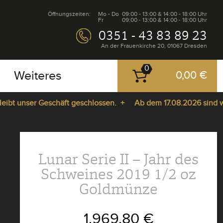
Öffnungszeiten:
Mo - Do
09:00 - 13:00 & 14:00 - 18:00 Uhr
Fr
09:00 - 13:00 & 14:00 - 18:00 Uhr
0351 - 43 83 89 23
An der Frauenkirche 20, 01067 Dresden
0
Weiteres
0,00 €
 unser Geschäft geschlossen. +
Ab dem 17.08.2026 sind wir wi
Lunar Serie II – Jahr des
Schweines 2019 1/2 oz
Goldmünze
1.969,80 €