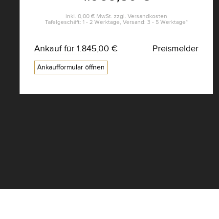
inkl.
0,00 €
MwSt. zzgl.
Versandkosten
Tafelgeschäft: 1 - 2 Werktage, Versand: 3 - 5 Werktage*
Ankauf für
1.845,00 €
Preismelder
Ankaufformular öffnen