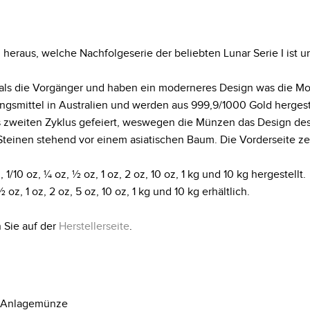
II heraus, welche Nachfolgeserie der beliebten Lunar Serie I ist 
als die Vorgänger und haben ein moderneres Design was die Mot
ngsmittel in Australien und werden aus 999,9/1000 Gold hergeste
des zweiten Zyklus gefeiert, weswegen die Münzen das Design de
teinen stehend vor einem asiatischen Baum. Die Vorderseite zeig
10 oz, ¼ oz, ½ oz, 1 oz, 2 oz, 10 oz, 1 kg und 10 kg hergestellt.
z, 1 oz, 2 oz, 5 oz, 10 oz, 1 kg und 10 kg erhältlich.
 Sie auf der
Herstellerseite
.
Anlagemünze