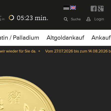
05:23
min.
s-
Login
g in:
atin / Palladium
Altgoldankauf
Ankauf
ieder für Sie da. +
Vom 27.07.2026 bis zum 14.08.2026 bleibt