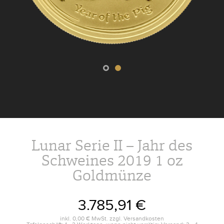
Lunar Serie II – Jahr des
Schweines 2019 1 oz
Goldmünze
3.785,91 €
inkl.
0,00 €
MwSt. zzgl.
Versandkosten