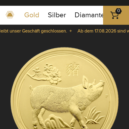
0
Gold
Silber
Diamanten
Pla
0351
-
bt unser Geschäft geschlossen. +
Ab dem 17.08.2026 sind wir 
43
pause
83
e da. +
play
89
23