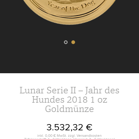
Lunar Serie II – Jahr des
Hundes 2018 1 oz
Goldmünze
3.532,32 €
inkl.
0,00 €
MwSt. zzgl.
Versandkosten