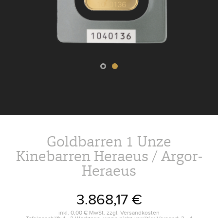
Goldbarren 1 Unze
Kinebarren Heraeus / Argor-
Heraeus
3.868,17 €
inkl.
0,00 €
MwSt. zzgl.
Versandkosten