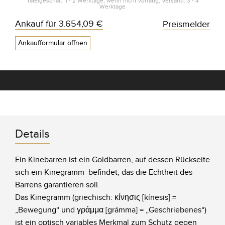
Tafelgeschäft: 1 - 2 Werktage, wenn nicht vorrätig; Versand: 3 - 4
Werktage
Ankauf für
3.654,09 €
Preismelder
Ankaufformular öffnen
Details
Ein Kinebarren ist ein Goldbarren, auf dessen Rückseite
sich ein Kinegramm befindet, das die Echtheit des
Barrens garantieren soll.
Das Kinegramm (griechisch: κίνησις [kínesis] =
„Bewegung“ und γράμμα [grámma] = „Geschriebenes“)
ist ein optisch variables Merkmal zum Schutz gegen