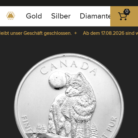
0
Gold
Silber
Diamanten
Pla
0351
-
bt unser Geschäft geschlossen. +
Ab dem 17.08.2026 sind wir 
43
pause
83
ie da. +
play
89
23