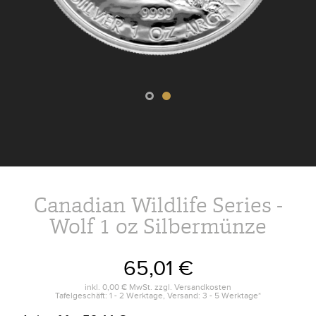
Canadian Wildlife Series -
Wolf 1 oz Silbermünze
65,01 €
inkl.
0,00 €
MwSt. zzgl.
Versandkosten
Tafelgeschäft: 1 - 2 Werktage, Versand: 3 - 5 Werktage*