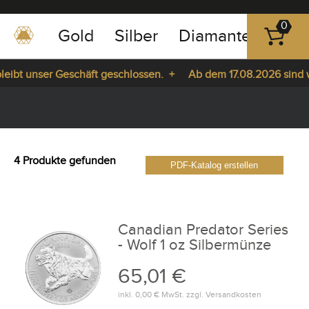
0
Gold
Silber
Diamanten
Pla
0351
-
eibt unser Geschäft geschlossen. +
Ab dem 17.08.2026 sind wi
43
pause
83
Sie da. +
play
89
23
4 Produkte gefunden
PDF-Katalog erstellen
Canadian Predator Series
- Wolf 1 oz Silbermünze
65,01 €
inkl.
0,00 €
MwSt. zzgl.
Versandkosten