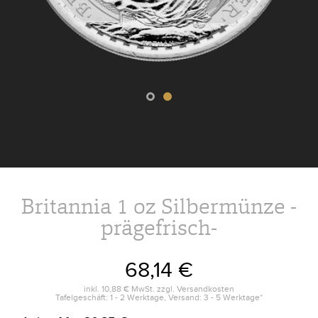
Britannia 1 oz Silbermünze -
prägefrisch-
68,14 €
inkl.
10,88 €
MwSt. zzgl.
Versandkosten
Tafelgeschäft: 1 - 2 Werktage, Versand: 3 - 5 Werktage*