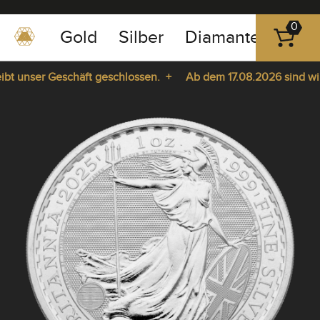
0
Gold
Silber
Diamanten
Pla
0351
-
t unser Geschäft geschlossen. +
Ab dem 17.08.2026 sind wir wi
43
pause
83
 da. +
play
89
23