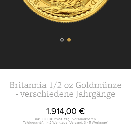
Britannia 1/2 oz Goldmünze
- verschiedene Jahrgänge
1.914,00 €
inkl.
0,00 €
MwSt. zzgl.
Versandkosten
Tafelgeschäft: 1 - 2 Werktage, Versand: 3 - 5 Werktage*