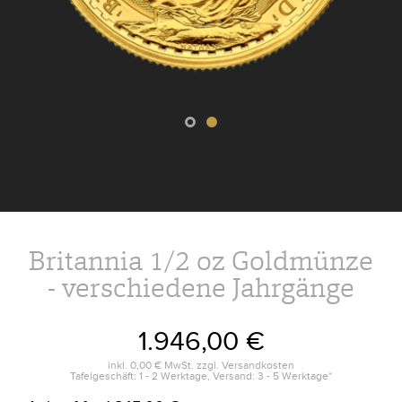
Britannia 1/2 oz Goldmünze
- verschiedene Jahrgänge
1.946,00 €
inkl.
0,00 €
MwSt. zzgl.
Versandkosten
Tafelgeschäft: 1 - 2 Werktage, Versand: 3 - 5 Werktage*