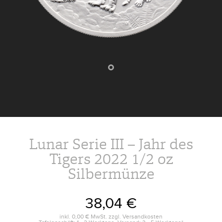
Lunar Serie III – Jahr des
Tigers 2022 1/2 oz
Silbermünze
38,04 €
inkl.
0,00 €
MwSt. zzgl.
Versandkosten