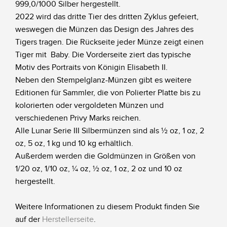
999,0/1000 Silber hergestellt.
2022 wird das dritte Tier des dritten Zyklus gefeiert,
weswegen die Münzen das Design des Jahres des
Tigers tragen. Die Rückseite jeder Münze zeigt einen
Tiger mit Baby. Die Vorderseite ziert das typische
Motiv des Portraits von Königin Elisabeth II.
Neben den Stempelglanz-Münzen gibt es weitere
Editionen für Sammler, die von Polierter Platte bis zu
kolorierten oder vergoldeten Münzen und
verschiedenen Privy Marks reichen.
Alle Lunar Serie III Silbermünzen sind als ½ oz, 1 oz, 2
oz, 5 oz, 1 kg und 10 kg erhältlich.
Außerdem werden die Goldmünzen in Größen von
1/20 oz, 1/10 oz, ¼ oz, ½ oz, 1 oz, 2 oz und 10 oz
hergestellt.
Weitere Informationen zu diesem Produkt finden Sie
auf der
Herstellerseite
.