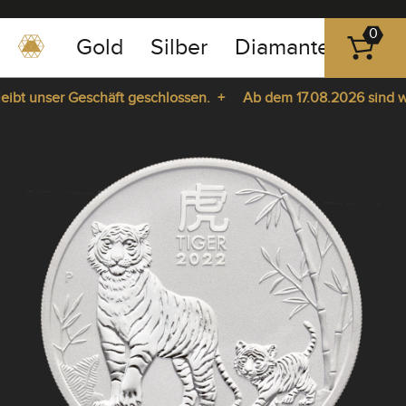
0
Gold
Silber
Diamanten
Pla
0351
-
bt unser Geschäft geschlossen. +
Ab dem 17.08.2026 sind wir 
43
pause
83
e da. +
play
89
23