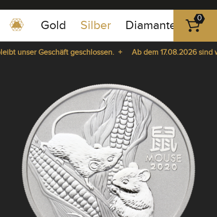
0
Gold
Silber
Diamanten
Pla
0351
-
bt unser Geschäft geschlossen. +
Ab dem 17.08.2026 sind wir 
43
pause
83
ie da. +
play
89
23