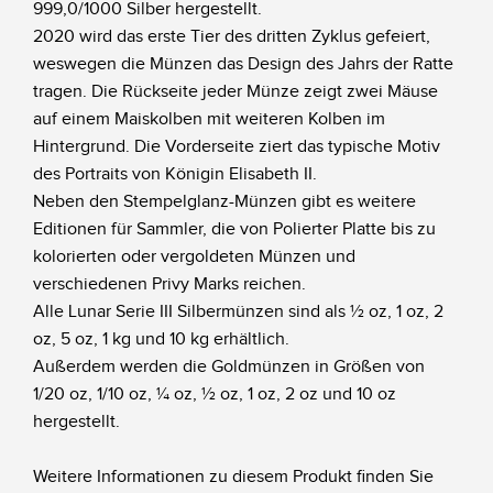
999,0/1000 Silber hergestellt.
2020 wird das erste Tier des dritten Zyklus gefeiert,
weswegen die Münzen das Design des Jahrs der Ratte
tragen. Die Rückseite jeder Münze zeigt zwei Mäuse
auf einem Maiskolben mit weiteren Kolben im
Hintergrund. Die Vorderseite ziert das typische Motiv
des Portraits von Königin Elisabeth II.
Neben den Stempelglanz-Münzen gibt es weitere
Editionen für Sammler, die von Polierter Platte bis zu
kolorierten oder vergoldeten Münzen und
verschiedenen Privy Marks reichen.
Alle Lunar Serie III Silbermünzen sind als ½ oz, 1 oz, 2
oz, 5 oz, 1 kg und 10 kg erhältlich.
Außerdem werden die Goldmünzen in Größen von
1/20 oz, 1/10 oz, ¼ oz, ½ oz, 1 oz, 2 oz und 10 oz
hergestellt.
Weitere Informationen zu diesem Produkt finden Sie