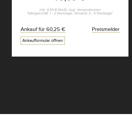
inkl.
0,00 €
MwSt. zzgl.
Versandkosten
Tafelgeschäft: 1 - 2 Werktage, Versand: 3 - 5 Werktage*
Ankauf für
60,25 €
Preismelder
Ankaufformular öffnen