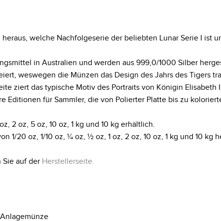
II heraus, welche Nachfolgeserie der beliebten Lunar Serie I ist 
gsmittel in Australien und werden aus 999,0/1000 Silber herges
efeiert, weswegen die Münzen das Design des Jahrs des Tigers tr
e ziert das typische Motiv des Portraits von Königin Elisabeth I
Editionen für Sammler, die von Polierter Platte bis zu kolorie
z, 2 oz, 5 oz, 10 oz, 1 kg und 10 kg erhältlich.
20 oz, 1/10 oz, ¼ oz, ½ oz, 1 oz, 2 oz, 10 oz, 1 kg und 10 kg he
 Sie auf der
Herstellerseite
.
Anlagemünze