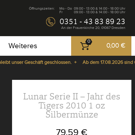
Öffnungszeiten:
Mo - Do
09:00 - 13:00 & 14:00 - 18:00 Uhr
Fr
09:00 - 13:00 & 14:00 - 18:00 Uhr
0351 - 43 83 89 23
An der Frauenkirche 20, 01067 Dresden
0
Weiteres
0,00 €
t unser Geschäft geschlossen. +
Ab dem 17.08.2026 sind wir w
Lunar Serie II – Jahr des
Tigers 2010 1 oz
Silbermünze
79,59 €