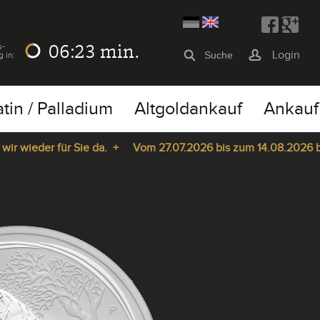
06:23
min.
s-
Login
g in:
atin / Palladium
Altgoldankauf
Ankauf
wieder für Sie da. +
Vom 27.07.2026 bis zum 14.08.2026 bleib