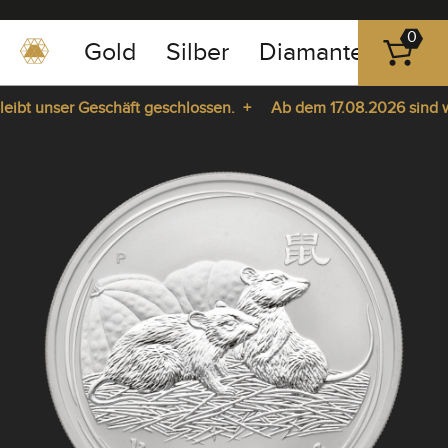
0
Gold
Silber
Diamanten
Pla
0351
-
bt unser Geschäft geschlossen. +
Ab dem 17.08.2026 sind wir 
43
pause
83
ie da. +
play
89
23