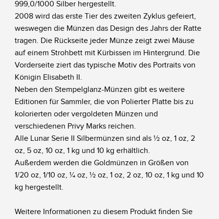
999,0/1000 Silber hergestellt.
2008 wird das erste Tier des zweiten Zyklus gefeiert,
weswegen die Münzen das Design des Jahrs der Ratte
tragen. Die Rückseite jeder Münze zeigt zwei Mäuse
auf einem Strohbett mit Kürbissen im Hintergrund. Die
Vorderseite ziert das typische Motiv des Portraits von
Königin Elisabeth II.
Neben den Stempelglanz-Münzen gibt es weitere
Editionen für Sammler, die von Polierter Platte bis zu
kolorierten oder vergoldeten Münzen und
verschiedenen Privy Marks reichen.
Alle Lunar Serie II Silbermünzen sind als ½ oz, 1 oz, 2
oz, 5 oz, 10 oz, 1 kg und 10 kg erhältlich.
Außerdem werden die Goldmünzen in Größen von
1/20 oz, 1/10 oz, ¼ oz, ½ oz, 1 oz, 2 oz, 10 oz, 1 kg und 10
kg hergestellt.
Weitere Informationen zu diesem Produkt finden Sie