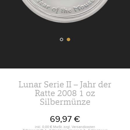
Lunar Serie II – Jahr der
Ratte 2008 1 oz
Silbermünze
69,97 €
inkl.
0,00 €
MwSt. zzgl.
Versandkosten