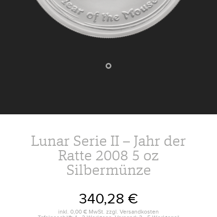
Lunar Serie II – Jahr der
Ratte 2008 5 oz
Silbermünze
340,28 €
inkl.
0,00 €
MwSt. zzgl.
Versandkosten