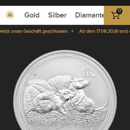
0
Gold
Silber
Diamanten
Pla
0351
-
bt unser Geschäft geschlossen. +
Ab dem 17.08.2026 sind wir 
43
pause
83
ie da. +
play
89
23