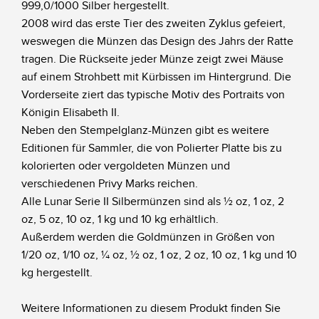
999,0/1000 Silber hergestellt.
2008 wird das erste Tier des zweiten Zyklus gefeiert,
weswegen die Münzen das Design des Jahrs der Ratte
tragen. Die Rückseite jeder Münze zeigt zwei Mäuse
auf einem Strohbett mit Kürbissen im Hintergrund. Die
Vorderseite ziert das typische Motiv des Portraits von
Königin Elisabeth II.
Neben den Stempelglanz-Münzen gibt es weitere
Editionen für Sammler, die von Polierter Platte bis zu
kolorierten oder vergoldeten Münzen und
verschiedenen Privy Marks reichen.
Alle Lunar Serie II Silbermünzen sind als ½ oz, 1 oz, 2
oz, 5 oz, 10 oz, 1 kg und 10 kg erhältlich.
Außerdem werden die Goldmünzen in Größen von
1/20 oz, 1/10 oz, ¼ oz, ½ oz, 1 oz, 2 oz, 10 oz, 1 kg und 10
kg hergestellt.
Weitere Informationen zu diesem Produkt finden Sie