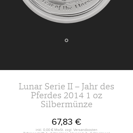
Lunar Serie II – Jahr des
Pferdes 2014 1 oz
Silbermünze
67,83 €
inkl.
0,00 €
MwSt. zzgl.
Versandkosten