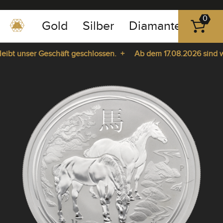
0
Gold
Silber
Diamanten
Pla
0351
-
bt unser Geschäft geschlossen. +
Ab dem 17.08.2026 sind wir 
43
pause
83
ie da. +
play
89
23