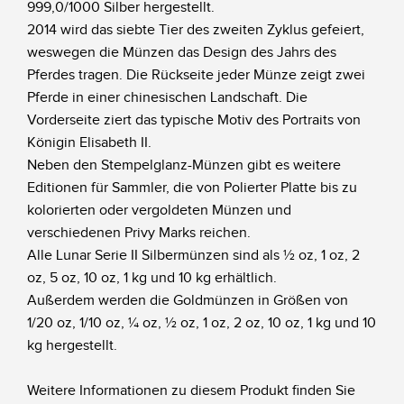
999,0/1000 Silber hergestellt.
2014 wird das siebte Tier des zweiten Zyklus gefeiert,
weswegen die Münzen das Design des Jahrs des
Pferdes tragen. Die Rückseite jeder Münze zeigt zwei
Pferde in einer chinesischen Landschaft. Die
Vorderseite ziert das typische Motiv des Portraits von
Königin Elisabeth II.
Neben den Stempelglanz-Münzen gibt es weitere
Editionen für Sammler, die von Polierter Platte bis zu
kolorierten oder vergoldeten Münzen und
verschiedenen Privy Marks reichen.
Alle Lunar Serie II Silbermünzen sind als ½ oz, 1 oz, 2
oz, 5 oz, 10 oz, 1 kg und 10 kg erhältlich.
Außerdem werden die Goldmünzen in Größen von
1/20 oz, 1/10 oz, ¼ oz, ½ oz, 1 oz, 2 oz, 10 oz, 1 kg und 10
kg hergestellt.
Weitere Informationen zu diesem Produkt finden Sie