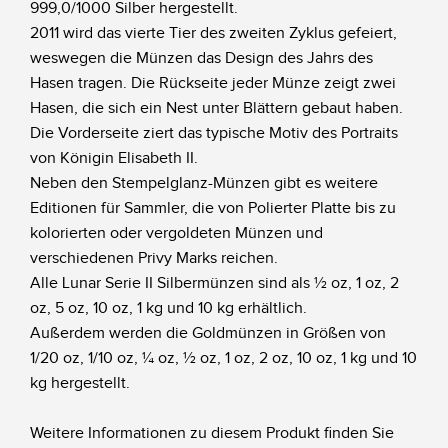
999,0/1000 Silber hergestellt.
2011 wird das vierte Tier des zweiten Zyklus gefeiert,
weswegen die Münzen das Design des Jahrs des
Hasen tragen. Die Rückseite jeder Münze zeigt zwei
Hasen, die sich ein Nest unter Blättern gebaut haben.
Die Vorderseite ziert das typische Motiv des Portraits
von Königin Elisabeth II.
Neben den Stempelglanz-Münzen gibt es weitere
Editionen für Sammler, die von Polierter Platte bis zu
kolorierten oder vergoldeten Münzen und
verschiedenen Privy Marks reichen.
Alle Lunar Serie II Silbermünzen sind als ½ oz, 1 oz, 2
oz, 5 oz, 10 oz, 1 kg und 10 kg erhältlich.
Außerdem werden die Goldmünzen in Größen von
1/20 oz, 1/10 oz, ¼ oz, ½ oz, 1 oz, 2 oz, 10 oz, 1 kg und 10
kg hergestellt.
Weitere Informationen zu diesem Produkt finden Sie