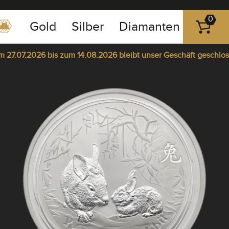
0
Gold
Silber
Diamanten
Platin
0351
-
7.07.2026 bis zum 14.08.2026 bleibt unser Geschäft geschlosse
43
pause
83
m 17.08.2026 sind wir wieder für Sie da. +
play
89
23