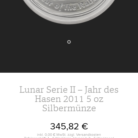
Lunar Serie II – Jahr des
Hasen 2011 5 oz
Silbermünze
345,82 €
inkl.
0,00 €
MwSt. zzgl.
Versandkosten