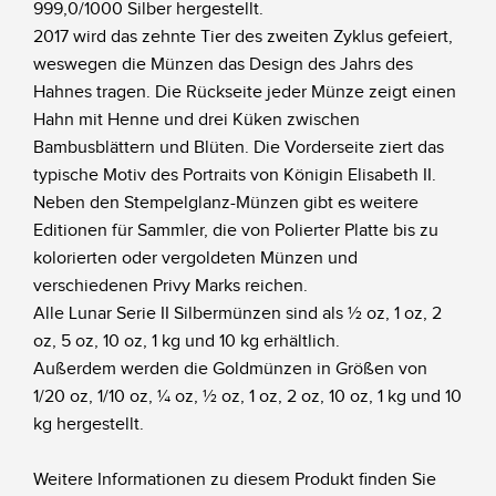
999,0/1000 Silber hergestellt.
2017 wird das zehnte Tier des zweiten Zyklus gefeiert,
weswegen die Münzen das Design des Jahrs des
Hahnes tragen. Die Rückseite jeder Münze zeigt einen
Hahn mit Henne und drei Küken zwischen
Bambusblättern und Blüten. Die Vorderseite ziert das
typische Motiv des Portraits von Königin Elisabeth II.
Neben den Stempelglanz-Münzen gibt es weitere
Editionen für Sammler, die von Polierter Platte bis zu
kolorierten oder vergoldeten Münzen und
verschiedenen Privy Marks reichen.
Alle Lunar Serie II Silbermünzen sind als ½ oz, 1 oz, 2
oz, 5 oz, 10 oz, 1 kg und 10 kg erhältlich.
Außerdem werden die Goldmünzen in Größen von
1/20 oz, 1/10 oz, ¼ oz, ½ oz, 1 oz, 2 oz, 10 oz, 1 kg und 10
kg hergestellt.
Weitere Informationen zu diesem Produkt finden Sie