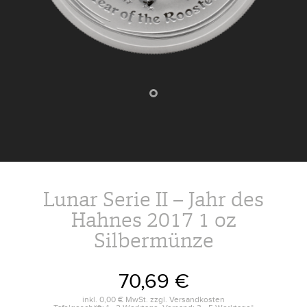
Lunar Serie II – Jahr des
Hahnes 2017 1 oz
Silbermünze
70,69 €
inkl.
0,00 €
MwSt. zzgl.
Versandkosten