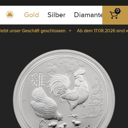
0
Gold
Silber
Diamanten
Pla
0351
-
t unser Geschäft geschlossen. +
Ab dem 17.08.2026 sind wir w
43
pause
83
e da. +
play
89
23