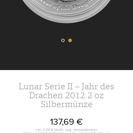
Lunar Serie II – Jahr des
Drachen 2012 2 oz
Silbermünze
137,69 €
inkl.
0,00 €
MwSt. zzgl.
Versandkosten