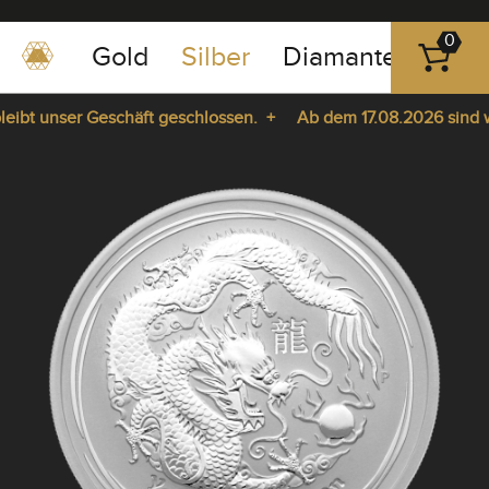
0
Gold
Silber
Diamanten
Pla
0351
-
bt unser Geschäft geschlossen. +
Ab dem 17.08.2026 sind wir 
43
pause
83
ie da. +
play
89
23