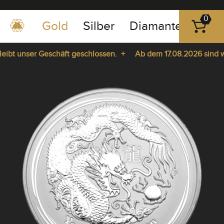
0
Gold
Silber
Diamanten
Pla
0351
-
bt unser Geschäft geschlossen. +
Ab dem 17.08.2026 sind wir 
43
pause
83
ie da. +
play
89
23