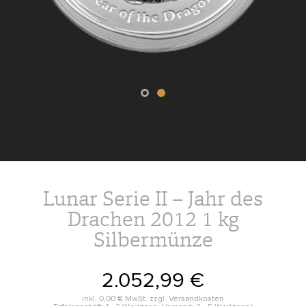
Lunar Serie II – Jahr des
Drachen 2012 1 kg
Silbermünze
2.052,99 €
inkl.
0,00 €
MwSt. zzgl.
Versandkosten