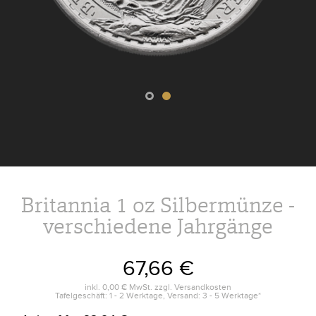
Britannia 1 oz Silbermünze -
verschiedene Jahrgänge
67,66 €
inkl.
0,00 €
MwSt. zzgl.
Versandkosten
Tafelgeschäft: 1 - 2 Werktage, Versand: 3 - 5 Werktage*