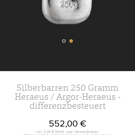
Silberbarren 250 Gramm
Heraeus / Argor-Heraeus -
differenzbesteuert
552,00 €
inkl.
0,00 €
MwSt. zzgl.
Versandkosten