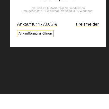
inkl.
363,28 €
MwSt. zzgl.
Versandkosten
Tafelgeschäft: 1 - 2 Werktage, Versand: 3 - 5 Werktage*
Ankauf für
1.773,66 €
Preismelder
Ankaufformular öffnen