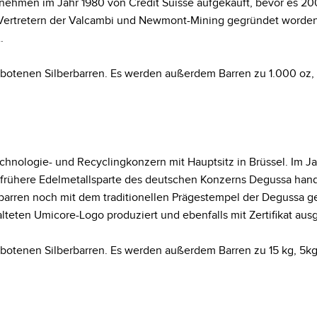
rnehmen im Jahr 1980 von Credit Suisse aufgekauft, bevor es 
n Vertretern der Valcambi und Newmont-Mining gegründet worden
.
gebotenen Silberbarren. Es werden außerdem Barren zu 1.000 oz, 5
echnologie- und Recyclingkonzern mit Hauptsitz in Brüssel. Im 
e frühere Edelmetallsparte des deutschen Konzerns Degussa hand
arren noch mit dem traditionellen Prägestempel der Degussa g
lteten Umicore-Logo produziert und ebenfalls mit Zertifikat au
ngebotenen Silberbarren. Es werden außerdem Barren zu 15 kg, 5kg