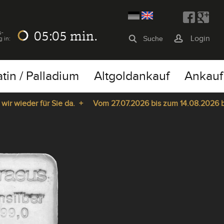
05:04
min.
s-
Login
g in:
atin / Palladium
Altgoldankauf
Ankauf
ieder für Sie da. +
Vom 27.07.2026 bis zum 14.08.2026 bleibt