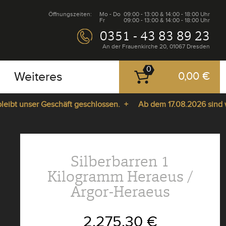
Öffnungszeiten:
Mo - Do
09:00 - 13:00 & 14:00 - 18:00 Uhr
Fr
09:00 - 13:00 & 14:00 - 18:00 Uhr
0351 - 43 83 89 23
An der Frauenkirche 20, 01067 Dresden
0
Weiteres
0,00 €
 unser Geschäft geschlossen. +
Ab dem 17.08.2026 sind wir wi
Silberbarren 1
Kilogramm Heraeus /
Argor-Heraeus
2.275,30 €