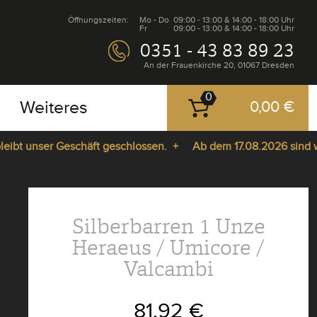
Öffnungszeiten:
Mo - Do
09:00 - 13:00 & 14:00 - 18:00 Uhr
Fr
09:00 - 13:00 & 14:00 - 18:00 Uhr
0351 - 43 83 89 23
An der Frauenkirche 20, 01067 Dresden
0
Weiteres
0,00 €
 unser Geschäft geschlossen. +
Ab dem 17.08.2026 sind wir wi
Silberbarren 1 Unze
Heraeus / Umicore /
Valcambi
81,92 €