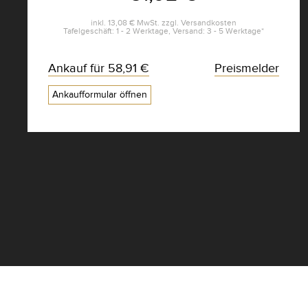
inkl.
13,08 €
MwSt. zzgl.
Versandkosten
Tafelgeschäft: 1 - 2 Werktage, Versand: 3 - 5 Werktage*
Ankauf für
58,91 €
Preismelder
Ankaufformular öffnen