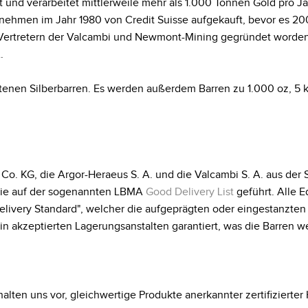
 und verarbeitet mittlerweile mehr als 1.000 Tonnen Gold pro J
rnehmen im Jahr 1980 von Credit Suisse aufgekauft, bevor es 
n Vertretern der Valcambi und Newmont-Mining gegründet worden
.
botenen Silberbarren. Es werden außerdem Barren zu 1.000 oz, 5
. KG, die Argor-Heraeus S. A. und die Valcambi S. A. aus der 
 sie auf der sogenannten LBMA
Good Delivery List
geführt. Alle E
livery Standard", welcher die aufgeprägten oder eingestanzten
 akzeptierten Lagerungsanstalten garantiert, was die Barren 
alten uns vor, gleichwertige Produkte anerkannter zertifizierter H