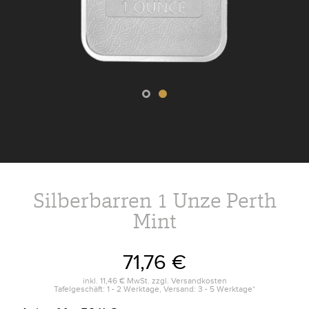
Silberbarren 1 Unze Perth
Mint
71,76 €
inkl.
11,46 €
MwSt. zzgl.
Versandkosten
Tafelgeschäft: 1 - 2 Werktage, Versand: 3 - 5 Werktage*