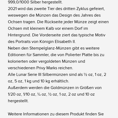
999,0/1000 Silber hergestellt.
2021 wird das zweite Tier des dritten Zyklus gefeiert,
weswegen die Münzen das Design des Jahres des
Ochsen tragen. Die Rückseite jeder Münze zeigt einen
Ochsen mit kleinem Kalb vor einem Dorf im
Hintergrund. Die Vorderseite ziert das typische Motiv
des Portraits von Königin Elisabeth II.
Neben den Stempelglanz-Münzen gibt es weitere
Editionen für Sammler, die von Polierter Platte bis zu
kolorierten oder vergoldeten Münzen und
verschiedenen Privy Marks reichen.
Alle Lunar Serie III Silbermünzen sind als ½ oz, 1 oz, 2
oz, 5 oz, 1 kg und 10 kg erhältlich.
Außerdem werden die Goldmünzen in Größen von
1/20 oz, 1/10 oz, ¼ oz, ½ oz, 1 oz, 2 oz und 10 oz
hergestellt.
Weitere Informationen zu diesem Produkt finden Sie