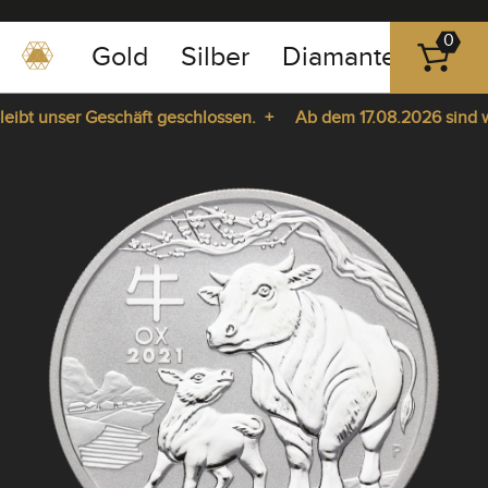
0
Gold
Silber
Diamanten
Pla
0351
-
bt unser Geschäft geschlossen. +
Ab dem 17.08.2026 sind wir 
43
pause
83
ie da. +
play
89
23