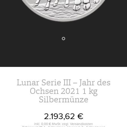
Lunar Serie III – Jahr des
Ochsen 2021 1 kg
Silbermünze
2.193,62 €
inkl.
0,00 €
MwSt. zzgl.
Versandkosten