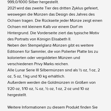
999,0/1000 Silber hergestellt.
2021 wird das zweite Tier des dritten Zyklus gefeiert,
weswegen die Münzen das Design des Jahres des
Ochsen tragen. Die Rückseite jeder Münze zeigt einen
Ochsen mit kleinem Kalb vor einem Dorf im
Hintergrund. Die Vorderseite ziert das typische Motiv
des Portraits von Königin Elisabeth II.
Neben den Stempelglanz-Münzen gibt es weitere
Editionen für Sammler, die von Polierter Platte bis zu
kolorierten oder vergoldeten Münzen und
verschiedenen Privy Marks reichen.
Alle Lunar Serie III Silbermünzen sind als ½ oz, 1 oz, 2
oz, 5 oz, 1 kg und 10 kg erhältlich.
Außerdem werden die Goldmünzen in Größen von
1/20 oz, 1/10 oz, ¼ oz, ½ oz, 1 oz, 2 oz und 10 oz
hergestellt.
Weitere Informationen zu diesem Produkt finden Sie