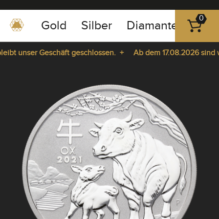
0
Gold
Silber
Diamanten
Pla
0351
-
bt unser Geschäft geschlossen. +
Ab dem 17.08.2026 sind wir 
43
pause
83
ie da. +
play
89
23