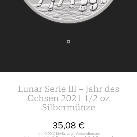
Lunar Serie III – Jahr des
Ochsen 2021 1/2 oz
Silbermünze
35,08 €
inkl.
0,00 €
MwSt. zzgl.
Versandkosten