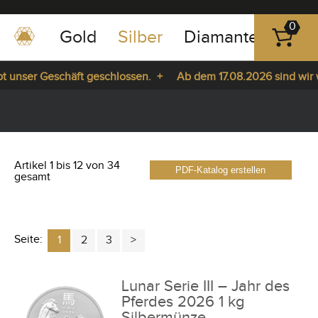
0
Gold
Silber
Diamanten
Pla
0351
-
unser Geschäft geschlossen. +
Ab dem 17.08.2026 sind wir wie
43
pause
83
a. +
play
89
23
Artikel 1 bis 12 von 34
PDF-Katalog erstellen
gesamt
Seite:
1
2
3
Lunar Serie III – Jahr des
Pferdes 2026 1 kg
Silbermünze