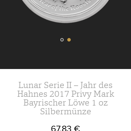
Lunar Serie II – Jahr des
Hahnes 2017 Privy Mark
Bayrischer Löwe 1 oz
Silbermünze
67,83 €