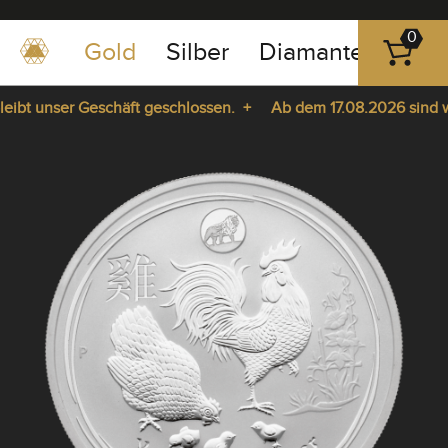
0
Gold
Silber
Diamanten
Pla
0351
-
bt unser Geschäft geschlossen. +
Ab dem 17.08.2026 sind wir 
43
pause
83
ie da. +
play
89
23