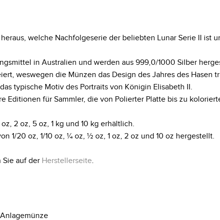
I heraus, welche Nachfolgeserie der beliebten Lunar Serie II ist 
gsmittel in Australien und werden aus 999,0/1000 Silber herges
efeiert, weswegen die Münzen das Design des Jahres des Hasen t
as typische Motiv des Portraits von Königin Elisabeth II.
Editionen für Sammler, die von Polierter Platte bis zu kolorie
oz, 2 oz, 5 oz, 1 kg und 10 kg erhältlich.
/20 oz, 1/10 oz, ¼ oz, ½ oz, 1 oz, 2 oz und 10 oz hergestellt.
 Sie auf der
Herstellerseite
.
Anlagemünze