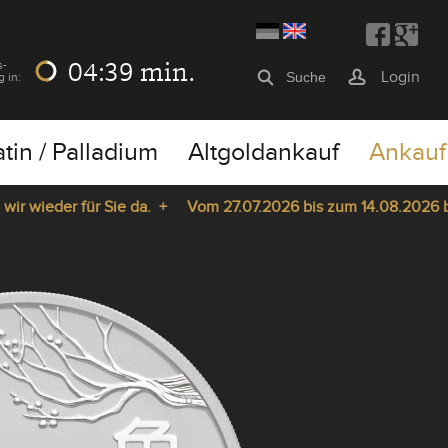
04:39
min.
s-
Login
g in:
atin / Palladium
Altgoldankauf
Ankauf
wieder für Sie da. +
Vom 27.07.2026 bis zum 14.08.2026 bleib