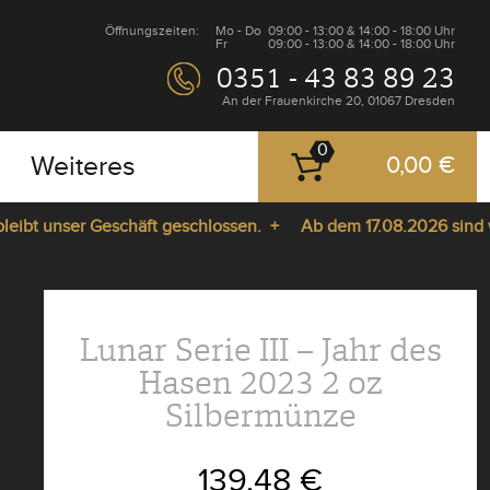
Öffnungszeiten:
Mo - Do
09:00 - 13:00 & 14:00 - 18:00 Uhr
Fr
09:00 - 13:00 & 14:00 - 18:00 Uhr
0351 - 43 83 89 23
An der Frauenkirche 20, 01067 Dresden
0
Weiteres
0,00 €
t unser Geschäft geschlossen. +
Ab dem 17.08.2026 sind wir w
Lunar Serie III – Jahr des
Hasen 2023 2 oz
Silbermünze
139,48 €