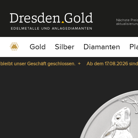
Nächste Prei
aktualisierun
Gold
Silber
Diamanten
Pl
bt unser Geschäft geschlossen. +
Ab dem 17.08.2026 sind wir 
pause
play