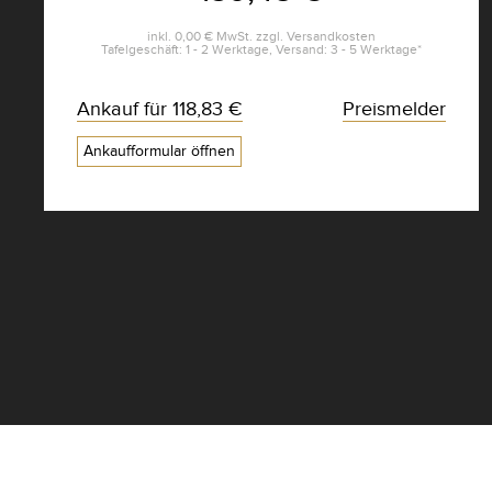
inkl.
0,00 €
MwSt. zzgl.
Versandkosten
Tafelgeschäft: 1 - 2 Werktage, Versand: 3 - 5 Werktage*
Ankauf für
118,83 €
Preismelder
Ankaufformular öffnen