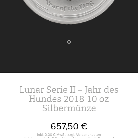
Lunar Serie II – Jahr des
Hundes 2018 10 oz
Silbermünze
657,50 €
inkl.
0,00 €
MwSt. zzgl.
Versandkosten