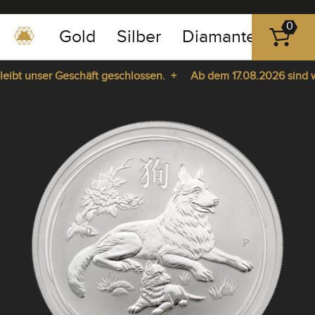
0
Gold
Silber
Diamanten
Pla
0351
-
bt unser Geschäft geschlossen. +
Ab dem 17.08.2026 sind wir 
43
pause
83
ie da. +
play
89
23