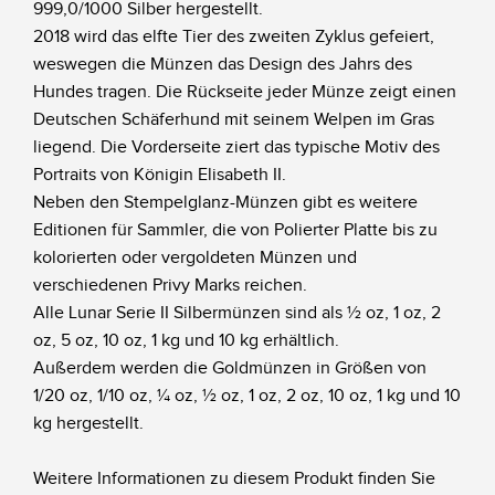
999,0/1000 Silber hergestellt.
2018 wird das elfte Tier des zweiten Zyklus gefeiert,
weswegen die Münzen das Design des Jahrs des
Hundes tragen. Die Rückseite jeder Münze zeigt einen
Deutschen Schäferhund mit seinem Welpen im Gras
liegend. Die Vorderseite ziert das typische Motiv des
Portraits von Königin Elisabeth II.
Neben den Stempelglanz-Münzen gibt es weitere
Editionen für Sammler, die von Polierter Platte bis zu
kolorierten oder vergoldeten Münzen und
verschiedenen Privy Marks reichen.
Alle Lunar Serie II Silbermünzen sind als ½ oz, 1 oz, 2
oz, 5 oz, 10 oz, 1 kg und 10 kg erhältlich.
Außerdem werden die Goldmünzen in Größen von
1/20 oz, 1/10 oz, ¼ oz, ½ oz, 1 oz, 2 oz, 10 oz, 1 kg und 10
kg hergestellt.
Weitere Informationen zu diesem Produkt finden Sie