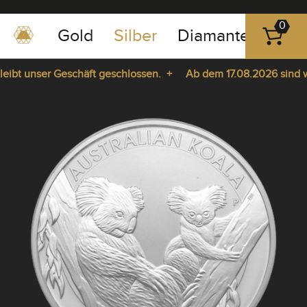
0
Gold
Silber
Diamanten
Pla
0351
-
bt unser Geschäft geschlossen. +
Ab dem 17.08.2026 sind wir 
43
pause
83
ie da. +
play
89
23