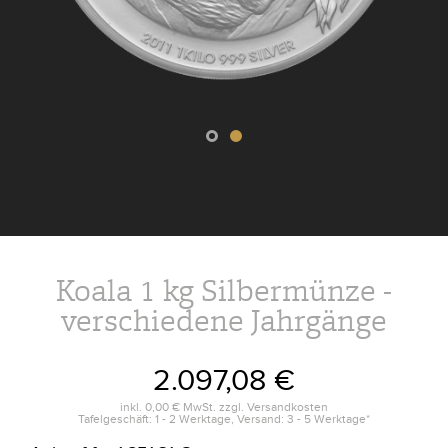
Koala 1 kg Silbermünze -
verschiedene Jahrgänge
2.097,08 €
inkl.
0,00 €
MwSt. zzgl.
Versandkosten
Tafelgeschäft: 1 - 2 Werktage, Versand: 3 - 5 Werktage*