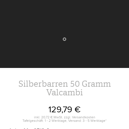
Silberbarren 50 Gramm
Valcambi
129,79 €
inkl.
20,72 €
MwSt. zzgl.
Versandkosten
Tafelgeschäft: 1 - 2 Werktage, Versand: 3 - 5 Werktage*