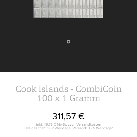
Cook Islands - CombiCoin
100 x 1 Gramm
311,57 €
inkl.
49,75 €
MwSt. zzgl.
Versandkosten
Tafelgeschäft: 1 - 2 Werktage, Versand: 3 - 5 Werktage*