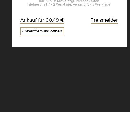
inkl.
11,72 €
MwSt. zzgl.
Versandkosten
Tafelgeschäft: 1 - 2 Werktage, Versand: 3 - 5 Werktage*
Ankauf für
60,49 €
Preismelder
Ankaufformular öffnen