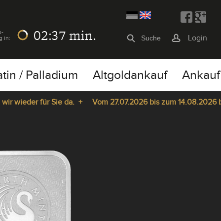
02:37
min.
s-
Login
g in:
atin / Palladium
Altgoldankauf
Ankauf
wieder für Sie da. +
Vom 27.07.2026 bis zum 14.08.2026 bleib