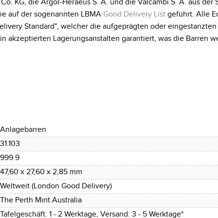
. KG, die Argor-Heraeus S. A. und die Valcambi S. A. aus der 
 sie auf der sogenannten LBMA
Good Delivery List
geführt. Alle E
livery Standard", welcher die aufgeprägten oder eingestanzten
 akzeptierten Lagerungsanstalten garantiert, was die Barren 
Anlagebarren
31.103
999.9
47,60 x 27,60 x 2,85 mm
Weltweit (London Good Delivery)
The Perth Mint Australia
Tafelgeschäft: 1 - 2 Werktage, Versand: 3 - 5 Werktage*