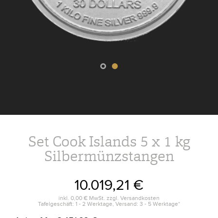
Set Cook Islands 5 x 1 kg
Silbermünzstangen
10.019,21 €
inkl.
0,00 €
MwSt. zzgl.
Versandkosten
Tafelgeschäft: 1 - 2 Werktage, Versand: 3 - 5 Werktage*