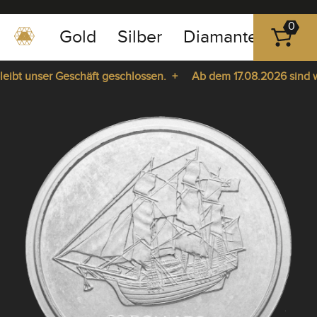
0
Gold
Silber
Diamanten
Pla
0351
-
ibt unser Geschäft geschlossen. +
Ab dem 17.08.2026 sind wir
43
pause
83
ie da. +
play
89
23