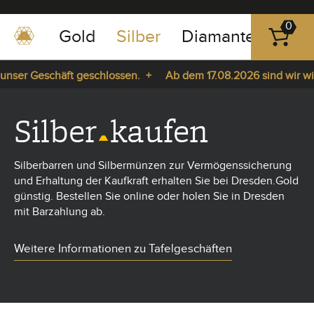
0
Gold
Silber
Diamanten
Pla
0351
-
ser Geschäft geschlossen. +
Ab dem 17.08.2026 sind wir wiede
43
pause
83
. +
play
89
Silber
kaufen
23
Silberbarren und Silbermünzen zur Vermögenssicherung
und Erhaltung der Kaufkraft erhalten Sie bei Dresden.Gold
günstig. Bestellen Sie online oder holen Sie in Dresden
mit Barzahlung ab.
Weitere Informationen zu Tafelgeschäften