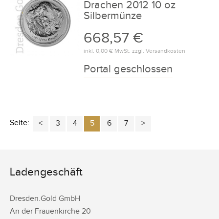
Drachen 2012 10 oz
Silbermünze
668,57 €
inkl.
0,00 €
MwSt. zzgl.
Versandkosten
Portal geschlossen
Seite:
3
4
5
6
7
Ladengeschäft
Dresden.Gold GmbH
An der Frauenkirche 20