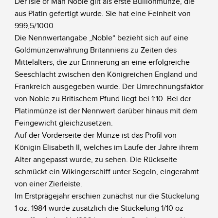
Der Isle of Man Noble gilt als erste Bullionmünze, die
aus Platin gefertigt wurde. Sie hat eine Feinheit von
999,5/1000.
Die Nennwertangabe „Noble“ bezieht sich auf eine
Goldmünzenwährung Britanniens zu Zeiten des
Mittelalters, die zur Erinnerung an eine erfolgreiche
Seeschlacht zwischen den Königreichen England und
Frankreich ausgegeben wurde. Der Umrechnungsfaktor
von Noble zu Britischem Pfund liegt bei 1:10. Bei der
Platinmünze ist der Nennwert darüber hinaus mit dem
Feingewicht gleichzusetzen.
Auf der Vorderseite der Münze ist das Profil von
Königin Elisabeth II, welches im Laufe der Jahre ihrem
Alter angepasst wurde, zu sehen. Die Rückseite
schmückt ein Wikingerschiff unter Segeln, eingerahmt
von einer Zierleiste.
Im Erstprägejahr erschien zunächst nur die Stückelung
1 oz. 1984 wurde zusätzlich die Stückelung 1/10 oz