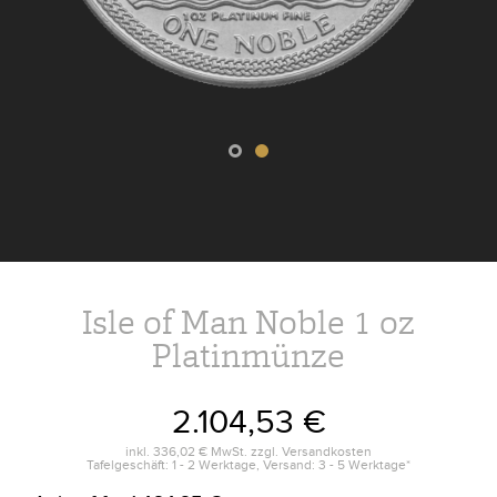
Isle of Man Noble 1 oz
Platinmünze
2.104,53 €
inkl.
336,02 €
MwSt. zzgl.
Versandkosten
Tafelgeschäft: 1 - 2 Werktage, Versand: 3 - 5 Werktage*