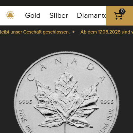
0
Gold
Silber
Diamanten
Pla
0351
-
bt unser Geschäft geschlossen. +
Ab dem 17.08.2026 sind wir 
43
pause
83
ie da. +
play
89
23