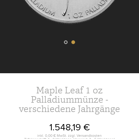
Maple Leaf 1 oz
Palladiummünze -
verschiedene Jahrgänge
1.548,19 €
inkl.
0,00 €
MwSt. zzgl.
Versandkosten