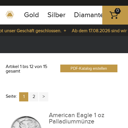
0
Gold
Silber
Diamanten
Pla
0351
-
 unser Geschäft geschlossen. +
Ab dem 17.08.2026 sind wir wie
43
pause
83
da. +
play
89
23
Artikel 1 bis 12 von 15
PDF-Katalog erstellen
gesamt
Seite:
1
2
American Eagle 1 oz
Palladiummünze