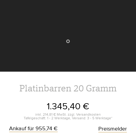
Platinbarren 20 Gramm
1.345,40 €
inkl.
214,81 €
MwSt. zzgl.
Versandkosten
Tafelgeschäft: 1 - 2 Werktage, Versand: 3 - 5 Werktage*
Ankauf für
955,74 €
Preismelder