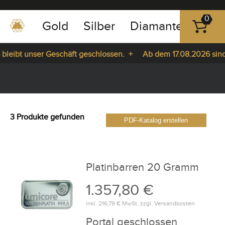
0
Gold
Silber
Diamanten
Pla
0351
-
leibt unser Geschäft geschlossen. +
Ab dem 17.08.2026 sind w
43
pause
83
r Sie da. +
play
89
23
3 Produkte gefunden
PDF-Katalog erstellen
Platinbarren 20 Gramm
1.357,80 €
inkl.
216,79 €
MwSt. zzgl.
Versandkosten
Portal geschlossen